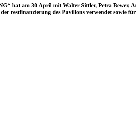
hat am 30 April mit Walter Sittler, Petra Bewer, An
er restfinanzierung des Pavillons verwendet sowie für 
erwerben, Interessenten wenden si
von einer Gruppe engagierter Künstler und Zeltbewohnern das Camp im M
t der vor über 10 Jahren das Brandenburger Tor während der Renovier
 In mehreren Aktionen kamen diese Bildmotive bis dato im Kunstkontex
es Widerstands gegen Stuttgart 21 mit den Mitteln der Kunst stabilisier
 Schlossgarten nun wieder geräumt und die Wiese neu eingesät werd
door-Qualität gedruckt (wetterbeständig und lichtecht!), sie sind in 
pannt.