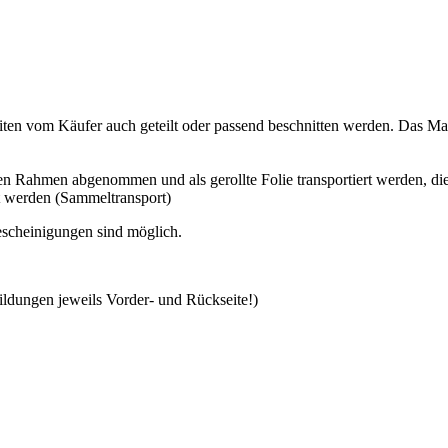
d im Raum, z.B. als Raum- Teiler in Großraum-Büros oder in der Wohnu
Unterstellen von Gegenständen, Fahrrädern etc) im Garten oder auf d
uft, dann eignen sie sich z.B. als großformatige Wandgestaltung, quas
ten vom Käufer auch geteilt oder passend beschnitten werden. Das Mate
n Rahmen abgenommen und als gerollte Folie transportiert werden, di
t werden (Sammeltransport)
scheinigungen sind möglich.
ildungen jeweils Vorder- und Rückseite!)