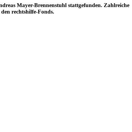
dreas Mayer-Brennenstuhl stattgefunden. Zahlreiche
den rechtshilfe-Fonds.
ch bitte direkt an: info
ittleren Schlossgarten mit insgesamt 50 Fotoelementen umfriedet.
ungsarbeiten verhüllt wurde und auf der dieses Symbol der deutschen
t zum Einsatz.(siehe kurze Dokumentation unten)
t werden.
en soll, ist die „PARKBEFRIEDUNG“ inzwischen zurückgebaut
den unterschiedlichsten Größen und Formaten (von 40 x 120 cm bis 220