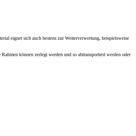
ng, als Sicht- und Windschutz im Garten oder auf dem Balkon, auch
er Veranda könne leicht durch Zusammenfügen mehrerer Elemente
i als "Photo-Tapete".
rial eignet sich auch bestens zur Weiterverwertung, beispielsweise
e Rahmen können zerlegt werden und so abtransportiert werden oder