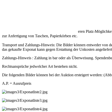
Die Exponate eignen sich beispielsweise zur Aufstellung freistehen
kleine Behausungen für Kinder oder mobile Schutzhütten (z.B. zum 
gebaut werden!
Auf Wunsch werden die Bildelemente auch als einseitige Version verka
Selbstverständlich können die Motive bei gering
eren Platz-Möglichkei
zur Anfertigung von Taschen, Papierkörben etc.
Transport und Zahlungs-Hinweis: Die Bilder können entweder von de
das gekaufte Exponat kann gegen Erstattung der Unkosten angeliefer
Zahlungs-Hinweis : Zahlung in bar oder als Überweisung. Spendenbe
Rechtsansprüche jedwelcher Art bestehen nicht.
Die folgenden Bilder können bei der Auktion ersteigert werden: (Abb
A.P. = Ausrufpreis