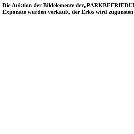
Die Auktion der Bildelemente der„PARKBEFRIEDUNG“ 
Exponate wurden verkauft, der Erlös wird zugunsten d
Einzelne Exponate sind noch zu 
@ambweb.de
Zum Verlauf der Aktion:
Als in Stuttgart extrem winterliche Verhältnisse herrschten, wurde 
Diese gerahmten Bildmotive stammen allesamt aus einer Bauplane, mi
Teilung und der Wiedervereinigung in Originalgröße abgebildet war.
Mit diesem „Akt der Parkbefriedung“ sollte einer der zentralen Orte d
Da laut Ankündigung der Aktionskomitees und der Parkschützer der
worden, die Bildobjekte wurden einzeln versteigert.
Die Bildelemente sind auf Werbebanner-Fotofolie der extrastarken Out
x 360 cm) vorder- und rückseitig auf Rahmen aus Kanthölzern aufges